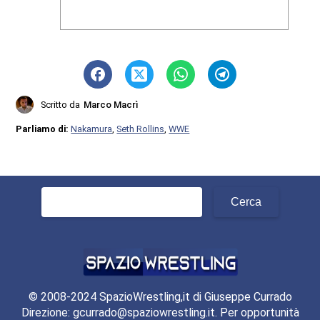
Scritto da
Marco Macrì
Parliamo di:
Nakamura
,
Seth Rollins
,
WWE
Ricerca
per:
© 2008-2024 SpazioWrestling,it di Giuseppe Currado
Direzione: gcurrado@spaziowrestling.it. Per opportunità