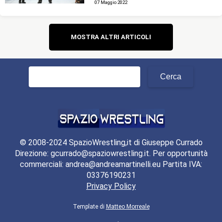
07 Maggio 2022
Navigazione
MOSTRA ALTRI ARTICOLI
articoli
Ricerca
per:
© 2008-2024 SpazioWrestling,it di Giuseppe Currado
Direzione: gcurrado@spaziowrestling.it. Per opportunità
commerciali: andrea@andreamartinelli.eu Partita IVA:
03376190231
Privacy Policy
Template di
Matteo Morreale