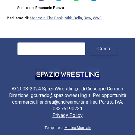
Scritto da
Emanuele Panza
Parliamo di:
Money In The Bank
,
Nikki Bella
,
Raw
,
WWE
Ricerca
per:
© 2008-2024 SpazioWrestling,it di Giuseppe Currado
Direzione: gcurrado@spaziowrestling.it. Per opportunità
commerciali: andrea@andreamartinelli.eu Partita IVA:
03376190231
Privacy Policy
Template di
Matteo Morreale