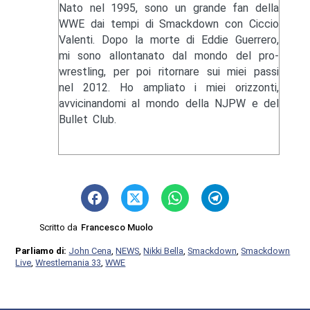
Nato nel 1995, sono un grande fan della
WWE dai tempi di Smackdown con Ciccio
Valenti. Dopo la morte di Eddie Guerrero,
mi sono allontanato dal mondo del pro-
wrestling, per poi ritornare sui miei passi
nel 2012. Ho ampliato i miei orizzonti,
avvicinandomi al mondo della NJPW e del
Bullet Club.
Scritto da
Francesco Muolo
Parliamo di:
John Cena
,
NEWS
,
Nikki Bella
,
Smackdown
,
Smackdown
Live
,
Wrestlemania 33
,
WWE