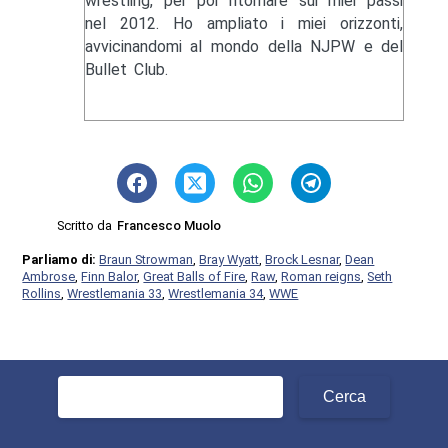
wrestling, per poi ritornare sui miei passi
nel 2012. Ho ampliato i miei orizzonti,
avvicinandomi al mondo della NJPW e del
Bullet Club.
Scritto da
Francesco Muolo
Parliamo di:
Braun Strowman
,
Bray Wyatt
,
Brock Lesnar
,
Dean
Ambrose
,
Finn Balor
,
Great Balls of Fire
,
Raw
,
Roman reigns
,
Seth
Rollins
,
Wrestlemania 33
,
Wrestlemania 34
,
WWE
Ricerca
per: