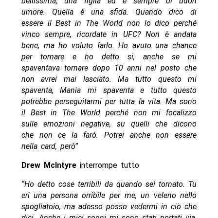
bellissima, una figlia ed è sempre di buon
umore. Quella è una sfida. Quando dico di
essere il Best in The World non lo dico perché
vinco sempre, ricordate in UFC? Non è andata
bene, ma ho voluto farlo. Ho avuto una chance
per tornare e ho detto si, anche se mi
spaventava tornare dopo 10 anni nel posto che
non avrei mai lasciato. Ma tutto questo mi
spaventa, Mania mi spaventa e tutto questo
potrebbe perseguitarmi per tutta la vita. Ma sono
il Best in The World perché non mi focalizzo
sulle emozioni negative, su quelli che dicono
che non ce la farò. Potrei anche non essere
nella card, però”
Drew McIntyre
interrompe tutto
“Ho detto cose terribili da quando sei tornato. Tu
eri una persona orribile per me, un veleno nello
spogliatoio, ma adesso posso vedermi in ciò che
dici. Anche i miei sogni mi sono stati portati via,