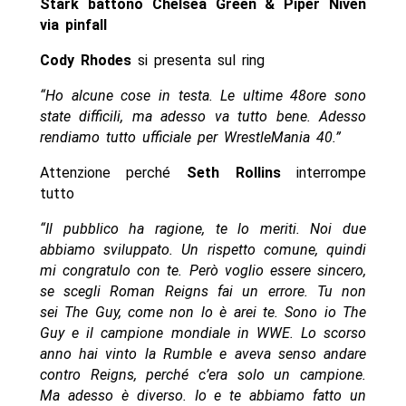
Stark battono Chelsea Green & Piper Niven
via pinfall
Cody Rhodes
si presenta sul ring
“Ho alcune cose in testa. Le ultime 48ore sono
state difficili, ma adesso va tutto bene. Adesso
rendiamo tutto ufficiale per WrestleMania 40.”
Attenzione perché
Seth Rollins
interrompe
tutto
“Il pubblico ha ragione, te lo meriti. Noi due
abbiamo sviluppato. Un rispetto comune, quindi
mi congratulo con te. Però voglio essere sincero,
se scegli Roman Reigns fai un errore. Tu non
sei The Guy, come non lo è arei te. Sono io The
Guy e il campione mondiale in WWE. Lo scorso
anno hai vinto la Rumble e aveva senso andare
contro Reigns, perché c’era solo un campione.
Ma adesso è diverso. Io e te abbiamo fatto un