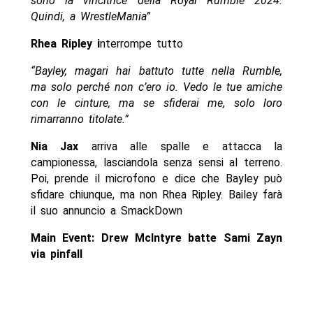
sono la vincitrice della Royal Rumble 2024.
Quindi, a WrestleMania”
Rhea Ripley i
nterrompe tutto
“Bayley, magari hai battuto tutte nella Rumble,
ma solo perché non c’ero io. Vedo le tue amiche
con le cinture, ma se sfiderai me, solo loro
rimarranno titolate.”
Nia Jax
arriva alle spalle e attacca la
campionessa, lasciandola senza sensi al terreno.
Poi, prende il microfono e dice che Bayley può
sfidare chiunque, ma non Rhea Ripley. Bailey farà
il suo annuncio a SmackDown
Main Event: Drew McIntyre batte Sami Zayn
via pinfall