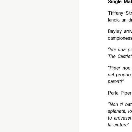
Single Mat
Tiffany St
lancia un dr
Bayley arri
campioness
“Sei una p
The Castle”
“Piper non 
nel proprio
parenti”
Parla Piper
“Non ti bat
spianata, i
tu arrivass
la cintura”