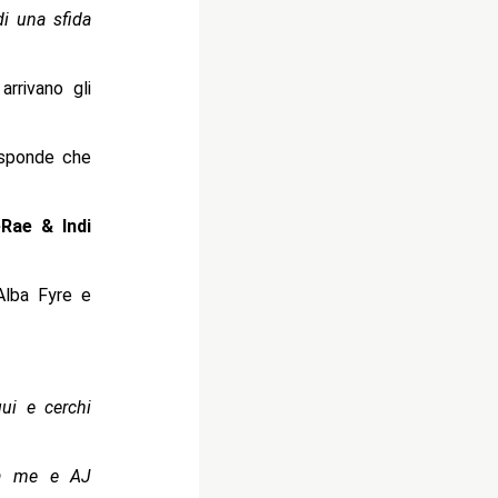
di una sfida
rrivano gli
isponde che
Rae & Indi
Alba Fyre e
ui e cerchi
ra me e AJ