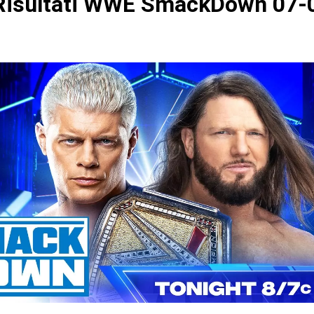
isultati WWE SmackDown 07-