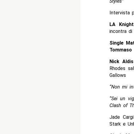
Styles”
Intervista
LA Knight
incontra d
Single Ma
Tommaso C
Nick Ald
Rhodes sal
Gallows
“Non mi int
“Sei un vig
Clash of T
Jade Cargi
Stark e Un