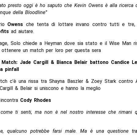
ato presto oggi è ho saputo che Kevin Owens è alla ricerca 
nque della Bloodline”
prio
Owens
che tenta di lottare invano contro tutti e tre, a
ofits
ad aiutare.
age, Solo chiede a Heyman dove sia stato e il Wise Man r
 ottenere un match per loro per questa sera
Match: Jade Cargill & Bianca Belair battono Candice Le
a pinfall
tch c’è una rissa tra Shayna Baszler & Zoey Stark contro 
Cargill & Belair si uniscono e hanno la meglio
incontra
Cody Rhodes
come ti senti, ma non è nel nostro interesse che rimani q
one, qualcuno potrebbe farsi male. Ma è una questione t