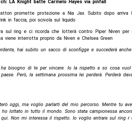
ch: LA Knight batte Carmelo Hayes via pinfall
ratton promette protezione a Nia Jax. Subito dopo arriva 
ink in faccia, poi scivola sul liquido
va sul ring e ci ricorda che lotterà contro Piper Niven per i
a viene interrotta proprio da Niven e Chelsea Green
erdente, hai subito un sacco di sconfigge e succederà anche
ha bisogno di te per vincere. Io la rispetto e so cosa vuol 
 paese. Però, la settimana prossima lei perderà. Perderà dav
terò oggi, ma voglio parlarti del mio percorso. Mentre tu ave
o ho lottato in tutto il mondo. Sono stata campionessa anco
i qui. Non mi interessa il rispetto. Io voglio entrare sul ring r