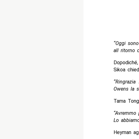
“Oggi sono 
all ritorno
Dopodiché
Sikoa chie
“Ringrazia
Owens la s
Tama Tonga
“Avremmo p
Lo abbiamo 
Heyman ag