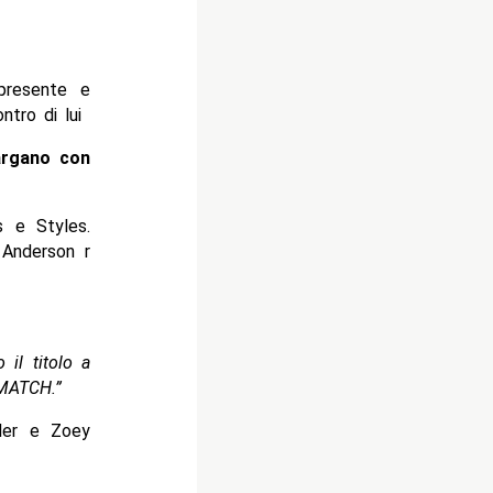
presente e
ntro di lui
argano con
s e Styles.
 Anderson r
 il titolo a
 MATCH.”
zler e Zoey