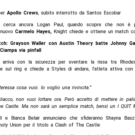
 per
Apollo Crews
, subito interrotto da Santos Escobar
cerca ancora Logan Paul, quando scopre che non è 
i nuovo
Carmelo Hayes,
Knight chiede e ottiene un match co
tch: Grayson Waller con Austin Theory batte Johnny G
iampa via pinfall
is
arriva con la sicurezza per sventare la rissa tra Rhode
e sul ring e chiede a Styles di andare, l’atleta attiva con
eressa cosa vuoi. Io voglio una rivincita.”
liacco, non vuoi lottare ora. Però accetto di mettere in palio
he Castle. Ma non sarà un semplice match, bensì un I QUIT
ll e Bianca Belair annunciano che sfideranno Shayna Bas
holy Union per il titolo a Clash of The Castle