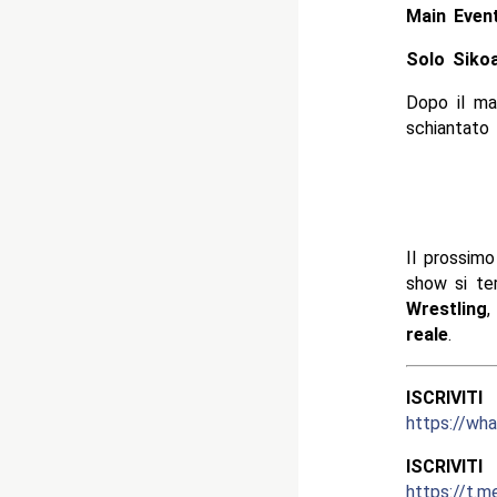
Main Event
Solo Siko
Dopo il ma
schiantato
Il prossim
show si te
Wrestling
,
reale
.
ISCRIV
https://w
ISCRIV
https://t.m