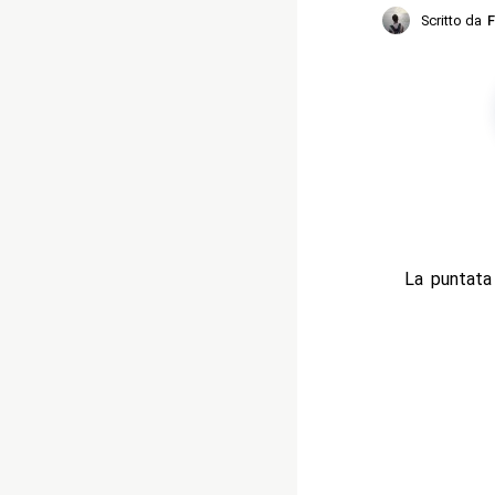
Scritto da
F
La puntata