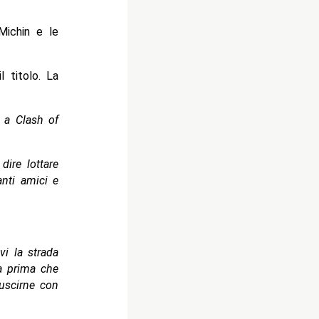
Michin e le
l titolo. La
 a Clash of
dire lottare
anti amici e
vi la strada
ra prima che
 uscirne con