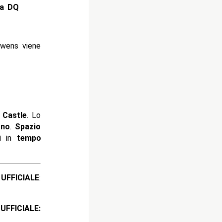
ia DQ
Owens viene
 Castle
. Lo
gno
.
Spazio
i in
tempo
ICIALE
:
ICIALE: