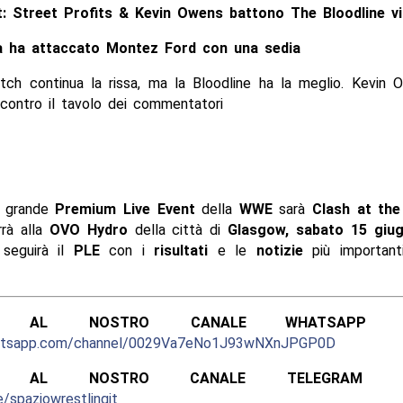
: Street Profits & Kevin Owens battono The Bloodline v
a ha attaccato Montez Ford con una sedia
tch continua la rissa, ma la Bloodline ha la meglio. Kevin 
 contro il tavolo dei commentatori
o grande
Premium Live Event
della
WWE
sarà
Clash at the
rrà alla
OVO Hydro
della città di
Glasgow,
sabato 15 giu
 seguirà il
PLE
con i
risultati
e le
notizie
più important
ITI AL NOSTRO CANALE WHATSAPP UFF
hatsapp.com/channel/0029Va7eNo1J93wNXnJPGP0D
ITI AL NOSTRO CANALE TELEGRAM UFF
e/spaziowrestlingit