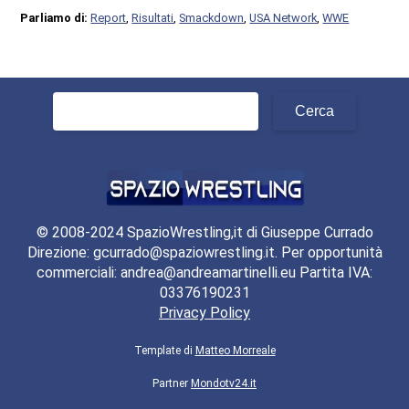
Parliamo di:
Report
,
Risultati
,
Smackdown
,
USA Network
,
WWE
Ricerca
per:
© 2008-2024 SpazioWrestling,it di Giuseppe Currado
Direzione: gcurrado@spaziowrestling.it. Per opportunità
commerciali: andrea@andreamartinelli.eu Partita IVA:
03376190231
Privacy Policy
Template di
Matteo Morreale
Partner
Mondotv24.it