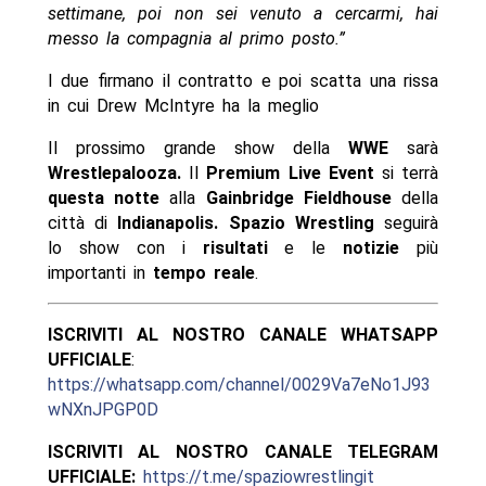
settimane, poi non sei venuto a cercarmi, hai
messo la compagnia al primo posto.”
I due firmano il contratto e poi scatta una rissa
in cui Drew McIntyre ha la meglio
Il prossimo grande show della
WWE
sarà
Wrestlepalooza.
Il
Premium Live Event
si terrà
questa notte
alla
Gainbridge Fieldhouse
della
città di
Indianapolis. Spazio Wrestling
seguirà
lo show con i
risultati
e le
notizie
più
importanti in
tempo reale
.
ISCRIVITI AL NOSTRO CANALE WHATSAPP
UFFICIALE
:
https://whatsapp.com/channel/0029Va7eNo1J93
wNXnJPGP0D
ISCRIVITI AL NOSTRO CANALE TELEGRAM
UFFICIALE:
https://t.me/spaziowrestlingit