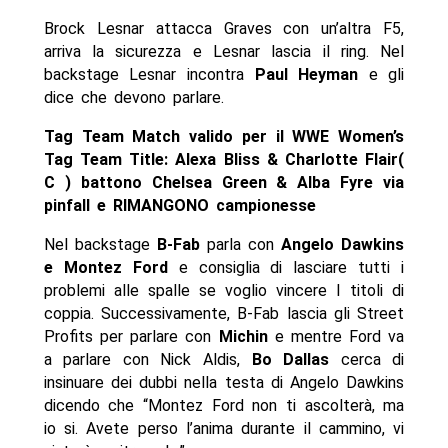
Brock Lesnar attacca Graves con un’altra F5,
arriva la sicurezza e Lesnar lascia il ring. Nel
backstage Lesnar incontra
Paul Heyman
e gli
dice che devono parlare.
Tag Team Match valido per il WWE Women’s
Tag Team Title: Alexa Bliss & Charlotte Flair(
C ) battono Chelsea Green & Alba Fyre via
pinfall e RIMANGONO campionesse
Nel backstage
B-Fab
parla con
Angelo Dawkins
e Montez Ford
e consiglia di lasciare tutti i
problemi alle spalle se voglio vincere I titoli di
coppia. Successivamente, B-Fab lascia gli Street
Profits per parlare con
Michin
e mentre Ford va
a parlare con Nick Aldis,
Bo Dallas
cerca di
insinuare dei dubbi nella testa di Angelo Dawkins
dicendo che “Montez Ford non ti ascolterà, ma
io si. Avete perso l’anima durante il cammino, vi