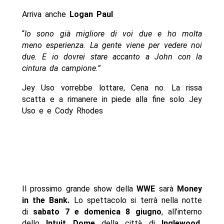
Arriva anche
Logan Paul
“
Io sono già migliore di voi due e ho molta
meno esperienza. La gente viene per vedere noi
due. E io dovrei stare accanto a John con la
cintura da campione.”
Jey Uso vorrebbe lottare, Cena no. La rissa
scatta e a rimanere in piede alla fine solo Jey
Uso e e Cody Rhodes
Il prossimo grande show della
WWE
sarà
Money
in the Bank.
Lo spettacolo si terrà nella notte
di
sabato 7 e domenica 8 giugno
, all’interno
dello
Intuit Dome
della città di
Inglewood
.