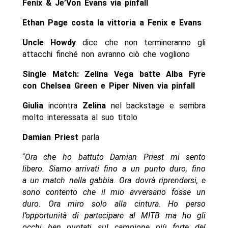
Fenix & Je’Von Evans via pinfall
Ethan Page costa la vittoria a Fenix e Evans
Uncle Howdy
dice che non termineranno gli
attacchi finché non avranno ciò che vogliono
Single Match: Zelina Vega batte Alba Fyre
con Chelsea Green e Piper Niven via pinfall
Giulia
incontra
Zelina
nel backstage e sembra
molto interessata al suo titolo
Damian Priest
parla
“
Ora che ho battuto Damian Priest mi sento
libero. Siamo arrivati fino a un punto duro, fino
a un match nella gabbia. Ora dovrà riprendersi, e
sono contento che il mio avversario fosse un
duro. Ora miro solo alla cintura. Ho perso
l’opportunità di partecipare al MITB ma ho gli
occhi ben puntati sul campione più forte del