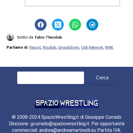
Scritto da
Fabio Theodule
Parliamo di:
Report
,
Risultati
,
Smackdown
,
USA Network
,
WWE
Ricerca
per:
© 2008-2024 SpazioWrestling,it di Giuseppe Currado
Direzione: gcurrado@spaziowrestling.it. Per opportunità
commerciali: andrea@andreamartinelli.eu Partita IVA: