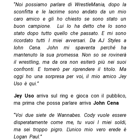
“
Noi possiamo parlare di WrestleMania, dopo la
sconfitta e le lacrime sono andato da un mio
caro amico e gli ho chiesto se sono stato un
buon campione. Lui lo ha detto che lo sono
stato dopo tutto quello che passato. E mi sono
ricordato tutti I miei avversari. Da AJ Styles a
Iohn Cena. John mi spaventa perché ha
mantenuto la sua promessa. Non so se rovinerà
il wrestling, ma da ora non esiterò più nei suoi
confronti. E tornerò per riprendere il titolo. Ma
oggi ho una sorpresa per voi, il mio amico Jey
Uso è qui.”
Jey Uso
arriva sul ring e gioca con il pubblico,
ma prima che possa parlare arriva
John Cena
“
Voi due siete de Wannabes. Cody vuole essere
disperatamente come me, tu vuoi I miei soldi,
ma sei troppo pigro. L’unico mio vero erede è
Logan Paul.”