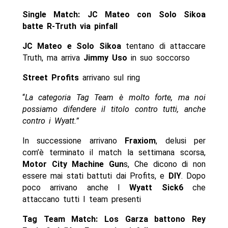
Single Match: JC Mateo con Solo Sikoa
batte R-Truth via pinfall
JC Mateo e Solo Sikoa
tentano di attaccare
Truth, ma arriva
Jimmy Uso
in suo soccorso
Street Profits
arrivano sul ring
“
La categoria Tag Team è molto forte, ma noi
possiamo difendere il titolo contro tutti, anche
contro i Wyatt.”
In successione arrivano
Fraxiom
, delusi per
com’è terminato il match la settimana scorsa,
Motor City Machine Gun
s, Che dicono di non
essere mai stati battuti dai Profits, e
DIY
. Dopo
poco arrivano anche I
Wyatt Sick6
che
attaccano tutti I team presenti
Tag Team Match: Los Garza battono Rey