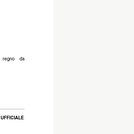
 regno da
ICIALE
: