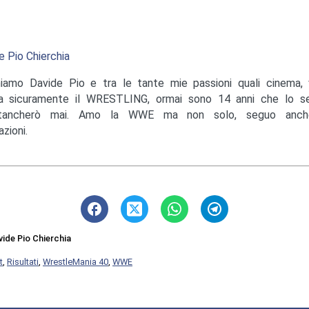
e Pio Chierchia
iamo Davide Pio e tra le tante mie passioni quali cinema, v
a sicuramente il WRESTLING, ormai sono 14 anni che lo s
tancherò mai. Amo la WWE ma non solo, seguo anche
zioni.
vide Pio Chierchia
t
,
Risultati
,
WrestleMania 40
,
WWE