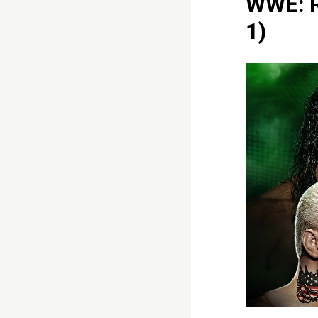
WWE: R
1)