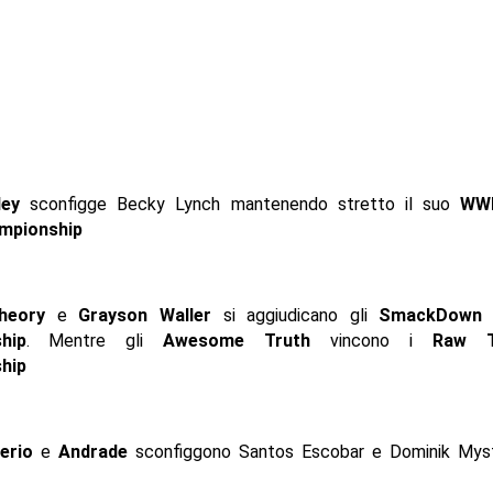
ley
sconfigge Becky Lynch mantenendo stretto il suo
WW
mpionship
heory
e
Grayson Waller
si aggiudicano gli
SmackDown 
hip
. Mentre gli
Awesome Truth
vincono i
Raw 
ship
erio
e
Andrade
sconfiggono Santos Escobar e Dominik Myst