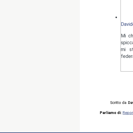
David
Mi ch
spicc
mi s
federa
Scritto da
Da
Parliamo di:
Repor