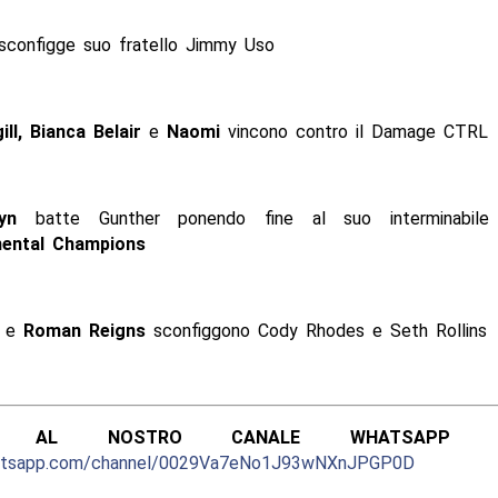
configge suo fratello Jimmy Uso
ll, Bianca Belair
e
Naomi
vincono contro il Damage CTRL
yn
batte Gunther ponendo fine al suo interminabile
nental Champions
e
Roman Reigns
sconfiggono Cody Rhodes e Seth Rollins
ITI AL NOSTRO CANALE WHATSAPP UFF
hatsapp.com/channel/0029Va7eNo1J93wNXnJPGP0D