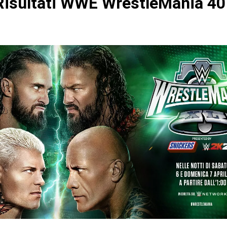
isultati WWE WrestleMania 40 