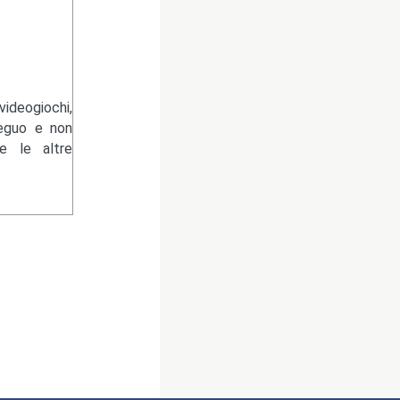
ideogiochi,
eguo e non
 le altre