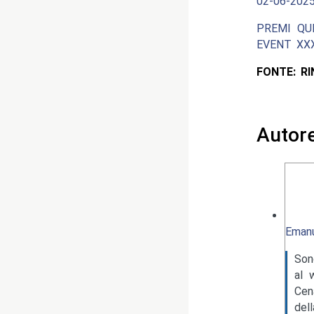
02-06-2025
PREMI QU
EVENT XXX
FONTE: R
Autor
Emanu
Son
al 
Cen
del