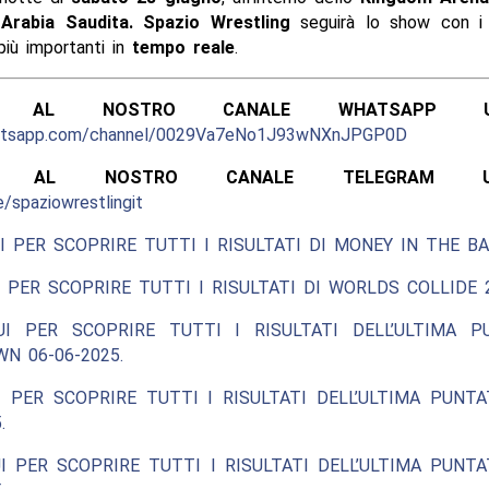
Arabia Saudita.
Spazio Wrestling
seguirà lo show con 
iù importanti in
tempo reale
.
ITI AL NOSTRO CANALE WHATSAPP UFF
hatsapp.com/channel/0029Va7eNo1J93wNXnJPGP0D
ITI AL NOSTRO CANALE TELEGRAM UFFI
e/spaziowrestlingit
I PER SCOPRIRE TUTTI I RISULTATI DI MONEY IN THE BA
 PER SCOPRIRE TUTTI I RISULTATI DI WORLDS COLLIDE 2
UI PER SCOPRIRE TUTTI I RISULTATI DELL’ULTIMA P
N 06-06-2025.
 PER SCOPRIRE TUTTI I RISULTATI DELL’ULTIMA PUNT
.
I PER SCOPRIRE TUTTI I RISULTATI DELL’ULTIMA PUNT