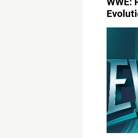
WWE: R
Evolut