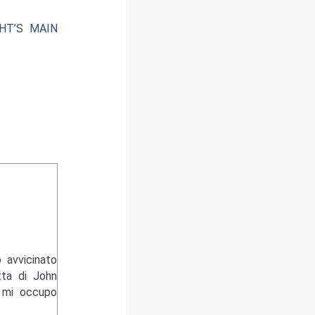
HT’S MAIN
 avvicinato
tta di John
e mi occupo