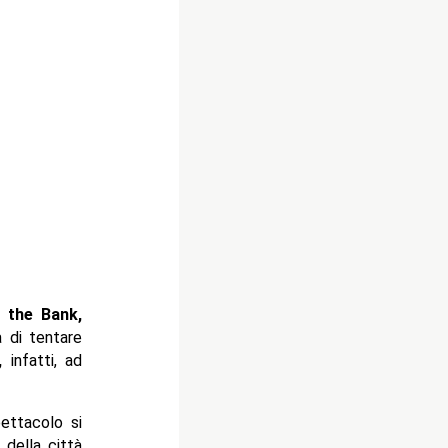
 the Bank,
 di tentare
,
infatti, ad
ttacolo si
a
della città