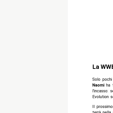
La WWE 
Solo pochi
Naomi
ha f
l’incasso:
Evolution s
Il prossim
terrà nella