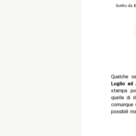
Scritto da
E
Qualche s
Luglio ad 
stampa p
quella di 
comunque u
possibili ma