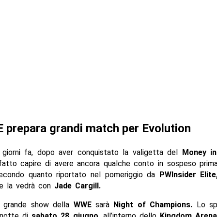
prepara grandi match per Evolution
 giorni fa, dopo aver conquistato la valigetta del
Money in
atto capire di avere ancora qualche conto in sospeso prima
 secondo quanto riportato nel pomeriggio da
PWInsider
Elite
e la vedrà con
Jade Cargill.
o grande show della
WWE
sarà
Night of Champions.
Lo spe
 notte di
sabato 28 giugno
, all’interno dello
Kingdom Aren