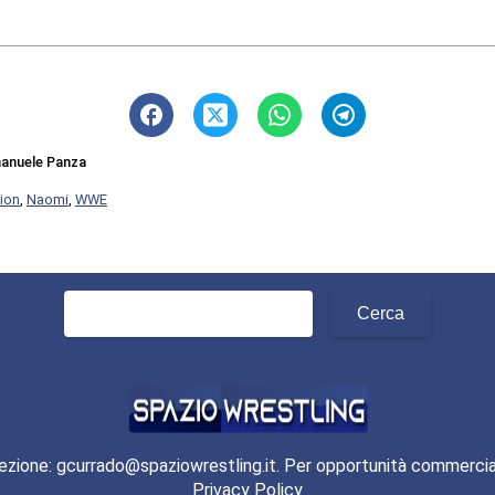
anuele Panza
tion
,
Naomi
,
WWE
Ricerca
per:
ezione: gcurrado@spaziowrestling.it. Per opportunità commercia
Privacy Policy