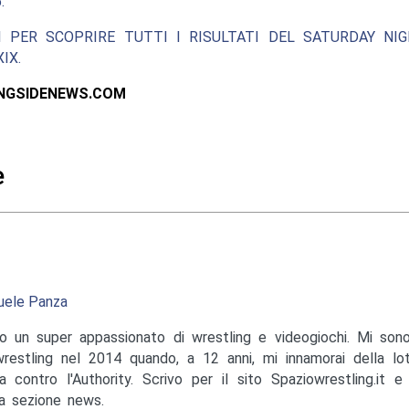
.
I PER SCOPRIRE TUTTI I RISULTATI DEL SATURDAY NIG
IX.
INGSIDENEWS.COM
e
ele Panza
o un super appassionato di wrestling e videogiochi. Mi sono
wrestling nel 2014 quando, a 12 anni, mi innamorai della lo
a contro l'Authority. Scrivo per il sito Spaziowrestling.it 
la sezione news.