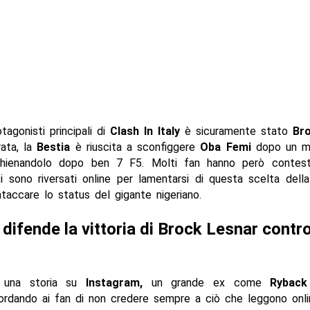
tagonisti principali di
Clash In Italy
è sicuramente stato
Bro
ata, la
Bestia
è riuscita a sconfiggere
Oba Femi
dopo un m
chienandolo dopo ben 7 F5. Molti fan hanno però contes
si sono riversati online per lamentarsi di questa scelta dell
taccare lo status del gigante nigeriano.
difende la vittoria di Brock Lesnar contr
o una storia su
Instagram,
un grande ex come
Ryback
ordando ai fan di non credere sempre a ciò che leggono onli