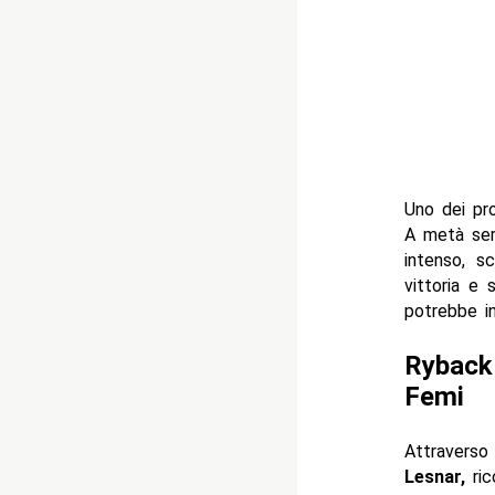
Uno dei pro
A metà ser
intenso, s
vittoria e 
potrebbe in
Ryback 
Femi
Attravers
Lesnar,
ric