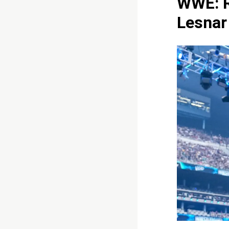
WWE: R
Lesnar 