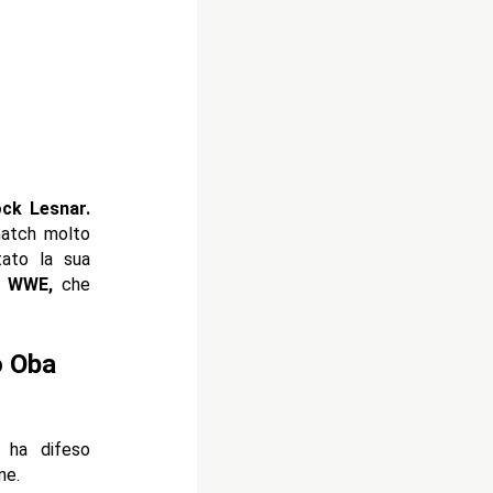
ck Lesnar.
atch molto
tato la sua
a
WWE,
che
o Oba
ha difeso
ne.