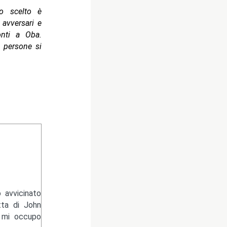
to scelto è
 avversari e
onti a Oba.
e persone si
 avvicinato
tta di John
e mi occupo