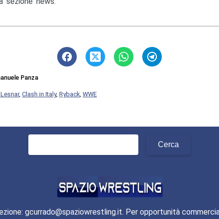
la sezione news.
anuele Panza
 Lesnar
,
Clash in Italy
,
Ryback
,
WWE
Ricerca
per:
ezione: gcurrado@spaziowrestling.it. Per opportunità commercia