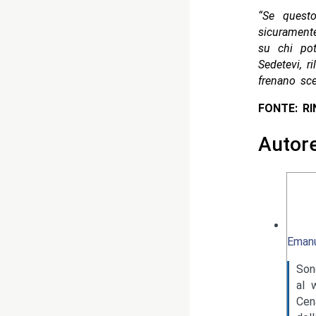
“Se questo
sicuramente
su chi pot
Sedetevi, r
frenano sce
FONTE: R
Autor
Emanu
Son
al 
Cen