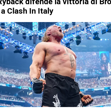
yback difende la vittoria di Br
a Clash In Italy