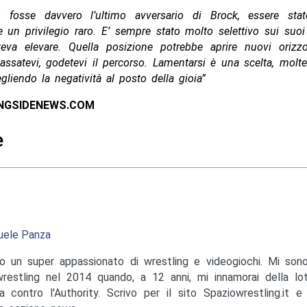
 fosse davvero l’ultimo avversario di Brock, essere sta
 un privilegio raro. E’ sempre stato molto selettivo sui suoi
eva elevare. Quella posizione potrebbe aprire nuovi orizz
ilassatevi, godetevi il percorso. Lamentarsi è una scelta, molt
gliendo la negatività al posto della gioia”
INGSIDENEWS.COM
e
ele Panza
o un super appassionato di wrestling e videogiochi. Mi sono
wrestling nel 2014 quando, a 12 anni, mi innamorai della lo
a contro l'Authority. Scrivo per il sito Spaziowrestling.it 