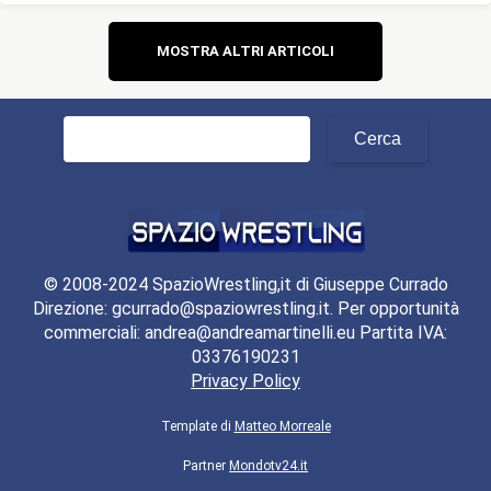
Navigazione
MOSTRA ALTRI ARTICOLI
articoli
Ricerca
per:
© 2008-2024 SpazioWrestling,it di Giuseppe Currado
Direzione: gcurrado@spaziowrestling.it. Per opportunità
commerciali: andrea@andreamartinelli.eu Partita IVA:
03376190231
Privacy Policy
Template di
Matteo Morreale
Partner
Mondotv24.it