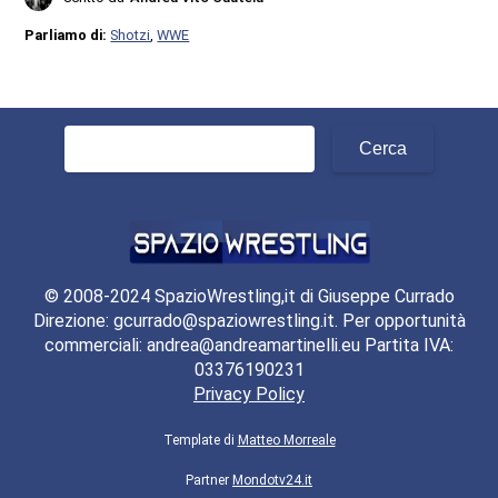
Parliamo di:
Shotzi
,
WWE
Ricerca
per:
© 2008-2024 SpazioWrestling,it di Giuseppe Currado
Direzione: gcurrado@spaziowrestling.it. Per opportunità
commerciali: andrea@andreamartinelli.eu Partita IVA:
03376190231
Privacy Policy
Template di
Matteo Morreale
Partner
Mondotv24.it