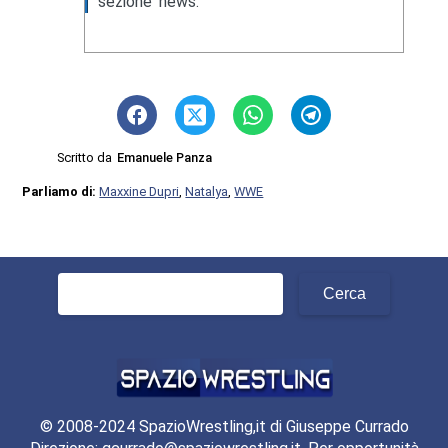
sezione news.
Scritto da
Emanuele Panza
Parliamo di:
Maxxine Dupri
,
Natalya
,
WWE
Ricerca
per:
© 2008-2024 SpazioWrestling,it di Giuseppe Currado