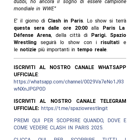
dubbi, ho ancora il sogno di essere campione
mondiale in WWE”
E’ il giorno di
Clash in Paris
. Lo show si terrà
questa sera dalle ore 20:00
alla
Paris La
Défense Arena
, della città di
Parigi. Spazio
Wrestling
seguirà lo show con i
risultati
e
le
notizie
più importanti in
tempo reale
.
ISCRIVITI AL NOSTRO CANALE WHATSAPP
UFFICIALE
:
https://whatsapp.com/channel/0029Va7eNo1J93
wNXnJPGP0D
ISCRIVITI AL NOSTRO CANALE TELEGRAM
UFFICIALE:
https://t.me/spaziowrestlingit
PREMI QUI PER SCOPRIRE QUANDO, DOVE E
COME VEDERE CLASH IN PARIS 2025.
CLICCA QUI PER SCOPRIRE TUTTI I