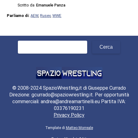
Scritto da
Emanuele Panza
Parliamo di:
AEW
,
Rusev
,
WWE
Ricerca
per:
© 2008-2024 SpazioWrestling,it di Giuseppe Currado
Direzione: gcurrado@spaziowrestling.it. Per opportunità
commerciali: andrea@andreamartinelli.eu Partita IVA:
03376190231
Privacy Policy
Template di
Matteo Morreale