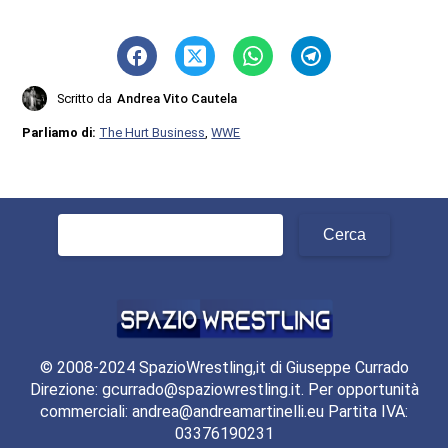
Scritto da
Andrea Vito Cautela
Parliamo di:
The Hurt Business
,
WWE
Ricerca
per:
© 2008-2024 SpazioWrestling,it di Giuseppe Currado
Direzione: gcurrado@spaziowrestling.it. Per opportunità
commerciali: andrea@andreamartinelli.eu Partita IVA:
03376190231