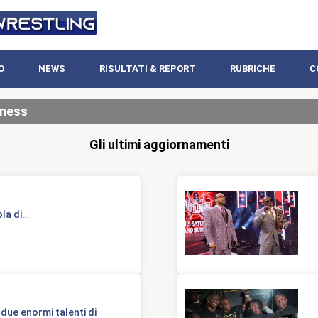
O
NEWS
RISULTATI & REPORT
RUBRICHE
C
iness
Gli ultimi aggiornamenti
ola di…
e enormi talenti di