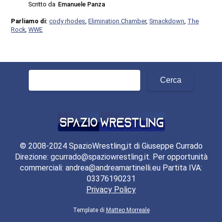
Scritto da
Emanuele Panza
Parliamo di:
cody rhodes
,
Elimination Chamber
,
Smackdown
,
The
Rock
,
WWE
Ricerca
per:
© 2008-2024 SpazioWrestling,it di Giuseppe Currado
Direzione: gcurrado@spaziowrestling.it. Per opportunità
commerciali: andrea@andreamartinelli.eu Partita IVA:
03376190231
Privacy Policy
Template di
Matteo Morreale