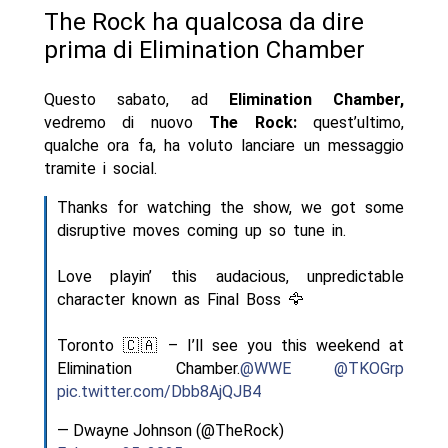
The Rock ha qualcosa da dire
prima di Elimination Chamber
Questo sabato, ad
Elimination Chamber,
vedremo di nuovo
The Rock:
quest’ultimo,
qualche ora fa, ha voluto lanciare un messaggio
tramite i social.
Thanks for watching the show, we got some
disruptive moves coming up so tune in.
Love playin’ this audacious, unpredictable
character known as Final Boss 🦅
Toronto 🇨🇦 – I’ll see you this weekend at
Elimination Chamber.
@WWE
@TKOGrp
pic.twitter.com/Dbb8AjQJB4
— Dwayne Johnson (@TheRock)