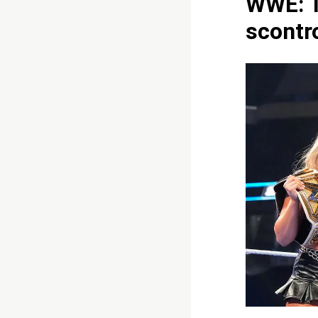
WWE: Ti
scontr