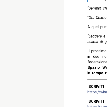
“
Sembra che
“
Oh, Charlo
A quel punt
“
Leggere è 
scarsa di 
Il prossim
in due not
federazion
Spazio Wr
in
tempo r
ISCRIV
https://w
ISCRIV
https://t.m