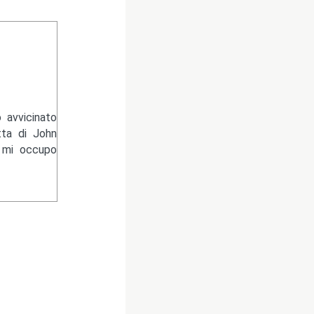
 avvicinato
tta di John
e mi occupo