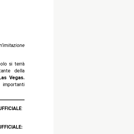
n’imitazione
olo si terrà
ante della
Las Vegas.
 importanti
ICIALE
:
CIALE: