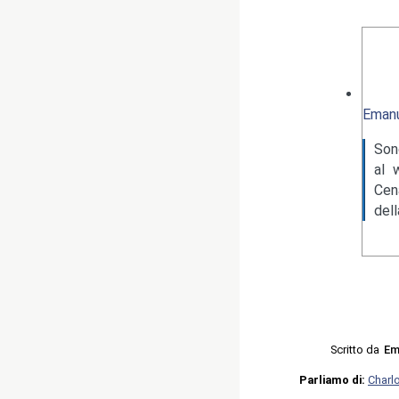
Emanu
Son
al 
Cen
del
Scritto da
Em
Parliamo di:
Charlo