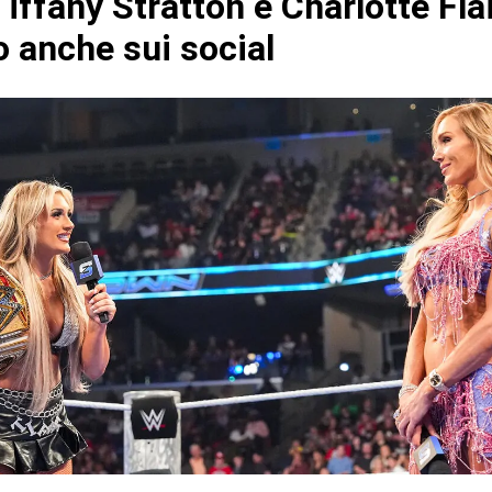
ffany Stratton e Charlotte Flai
o anche sui social