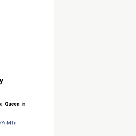
y
va
Queen
in
U7YnMTn