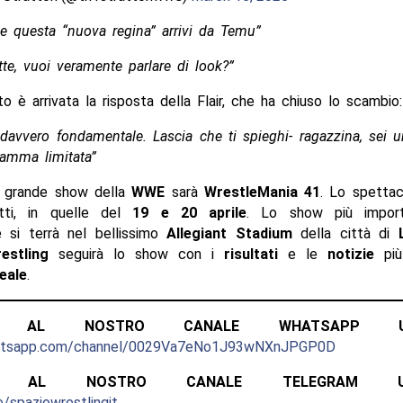
 questa “nuova regina” arrivi da Temu”
tte, vuoi veramente parlare di look?”
o è arrivata la risposta della Flair, che ha chiuso lo scambio:
davvero fondamentale. Lascia che ti spieghi- ragazzina, sei u
gamma limitata”
o grande show della
WWE
sarà
WrestleMania 41
. Lo spettac
ti, in quelle del
19 e 20 aprile
. Lo show più import
e si terrà nel bellissimo
Allegiant Stadium
della città di
estling
seguirà lo show con i
risultati
e le
notizie
più
eale
.
ITI AL NOSTRO CANALE WHATSAPP UFF
hatsapp.com/channel/0029Va7eNo1J93wNXnJPGP0D
ITI AL NOSTRO CANALE TELEGRAM UFFI
e/spaziowrestlingit