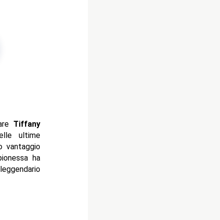
are
Tiffany
elle ultime
o vantaggio
mpionessa ha
 leggendario