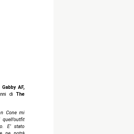
a
Gabby AF,
anni di
The
ohn Cone mi
uell’outfit
o. E’ stato
se ne potrà