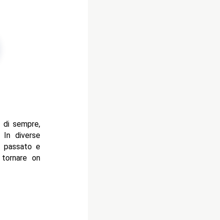
i di sempre,
. In diverse
l passato e
 tornare on