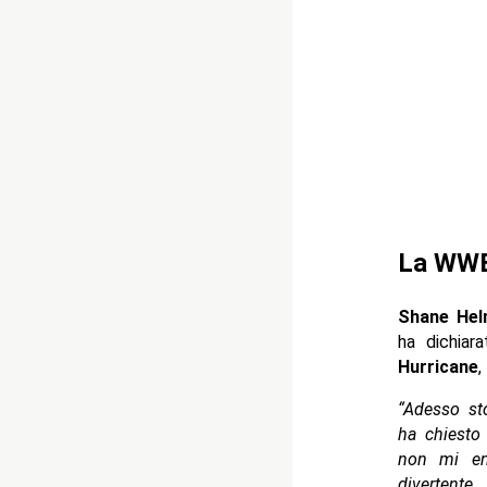
La WWE 
Shane He
ha dichiar
Hurricane
,
“Adesso st
ha chiesto
non mi ent
divertente