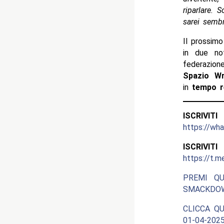
riparlare. 
sarei sembr
Il prossim
in due not
federazion
Spazio Wr
in
tempo r
ISCRIV
https://w
ISCRIV
https://t.m
PREMI QU
SMACKDOW
CLICCA QU
01-04-2025