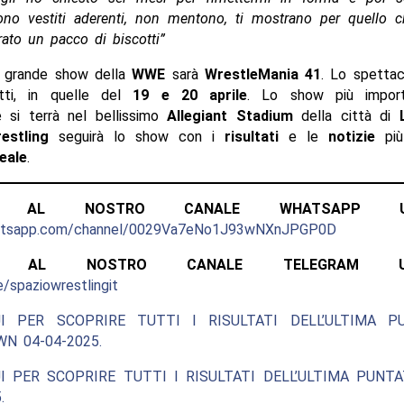
Sono vestiti aderenti, non mentono, ti mostrano per quello 
ato un pacco di biscotti”
o grande show della
WWE
sarà
WrestleMania 41
. Lo spettac
ti, in quelle del
19 e 20 aprile
. Lo show più import
e si terrà nel bellissimo
Allegiant Stadium
della città di
estling
seguirà lo show con i
risultati
e le
notizie
più
eale
.
ITI AL NOSTRO CANALE WHATSAPP UFF
hatsapp.com/channel/0029Va7eNo1J93wNXnJPGP0D
ITI AL NOSTRO CANALE TELEGRAM UFFI
e/spaziowrestlingit
I PER SCOPRIRE TUTTI I RISULTATI DELL’ULTIMA P
N 04-04-2025.
I PER SCOPRIRE TUTTI I RISULTATI DELL’ULTIMA PUNT
.