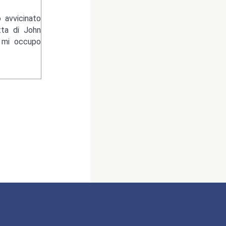
 avvicinato
tta di John
e mi occupo