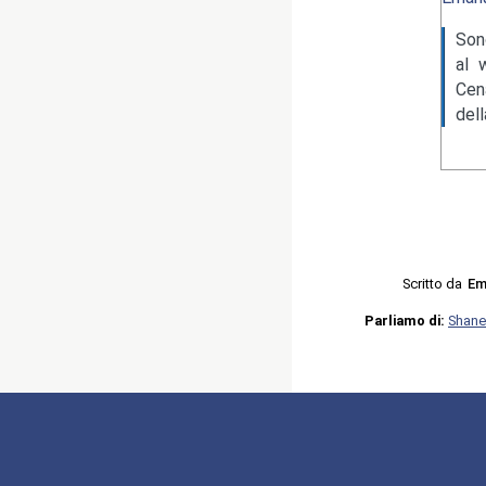
Son
al 
Cen
del
Scritto da
Em
Parliamo di:
Shane