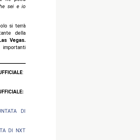
che sei e io
olo si terrà
ante della
Las Vegas.
 importanti
ICIALE
:
CIALE:
UNTATA DI
ATA DI NXT