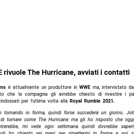
rivuole The Hurricane, avviati i contatti
lms
è attualmente un produttore in
WWE
ma, intervistato d
ato che la compagnia gli avrebbe chiesto di rivestire i p
 indossati per l’ultima volta alla
Royal Rumble 2021.
o tornando in forma, quindi forse succederà un giorno. J
 di tornare come The Hurricane ma gli ho risposto che oggi q
rerebbe, mi vede ogni settimana quindi dovrebbe saperl
, gli ho chiesto sei mesi per rimettermi in forma e poi 