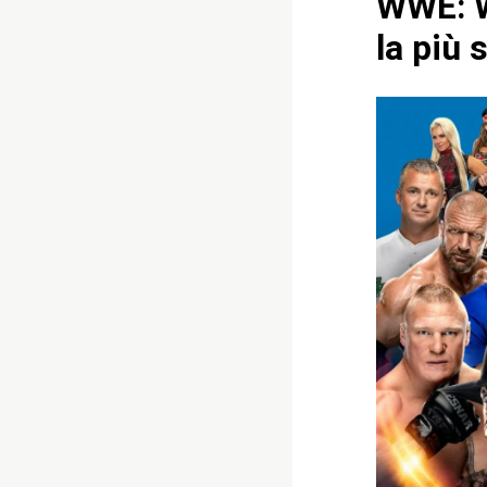
WWE: W
la più 