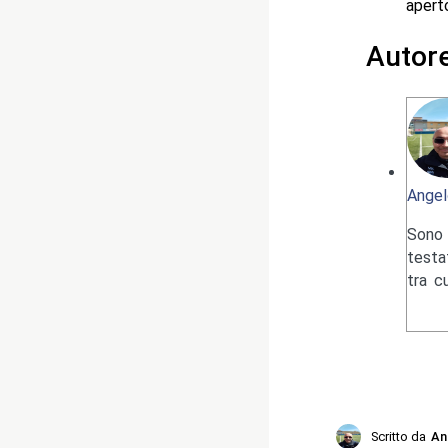
aperto
Autor
Angel
Sono 
testa
tra c
Scritto da
An