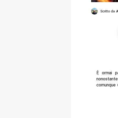
Scritto da
A
È ormai p
nonostante 
comunque u