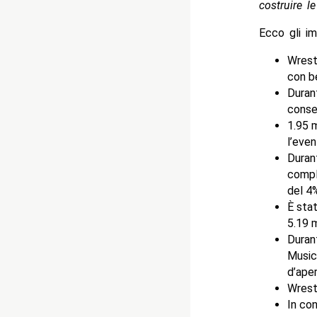
costruire l
Ecco gli im
Wrestl
con b
Durant
conse
1.95 
l’even
Duran
compl
del 4%
È stat
5.19 m
Durant
Music 
d’ape
Wrestl
In con