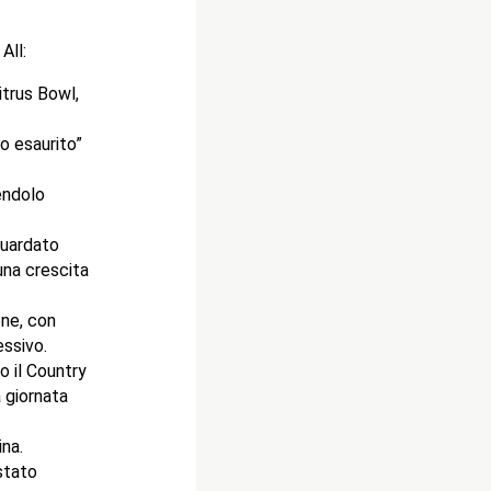
All:
itrus Bowl,
o esaurito”
endolo
guardato
una crescita
one, con
essivo.
o il Country
 giornata
na.
stato