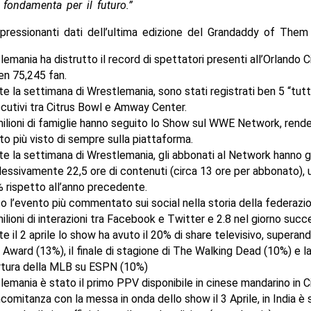
e fondamenta per il futuro.”
pressionanti dati dell’ultima edizione del Grandaddy of Them 
emania ha distrutto il record di spettatori presenti all’Orlando C
en 75,245 fan.
e la settimana di Wrestlemania, sono stati registrati ben 5 “tutt
cutivi tra Citrus Bowl e Amway Center.
milioni di famiglie hanno seguito lo Show sul WWE Network, rend
to più visto di sempre sulla piattaforma.
te la settimana di Wrestlemania, gli abbonati al Network hanno 
essivamente 22,5 ore di contenuti (circa 13 ore per abbonato), 
 rispetto all’anno precedente.
o l’evento più commentato sui social nella storia della federazi
ilioni di interazioni tra Facebook e Twitter e 2.8 nel giorno succ
e il 2 aprile lo show ha avuto il 20% di share televisivo, superand
Award (13%), il finale di stagione di The Walking Dead (10%) e la
rtura della MLB su ESPN (10%)
emania è stato il primo PPV disponibile in cinese mandarino in Ci
comitanza con la messa in onda dello show il 3 Aprile, in India è 