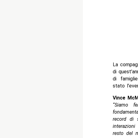
La compagni
di quest’an
di famigl
stato l’eve
Vince McM
“Siamo fe
fondamenta
record di 
interazioni
resto del 