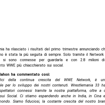
a ha rilasciato i risultati del primo trimestre annunciando ch
no è stata la più seguita di sempre. Solo tramite il Network 
ie si sono connesse per guardarla e con 2.8 milioni 
nto WWE più chiacchierato sui social.
ahon ha commentato così:
lici della continua crescita del WWE Network, è u
le per lo sviluppo dei nostri contenuti. Wrestlemania 33 ha 
spettatori connessi tramite la nostra piattaforma, oltre a q
 sui Social. Ci stiamo espandendo anche in India, in Cina e
mondo. Siamo fiduciosi, la costante crescita del nostro bran