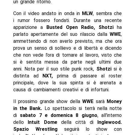
un grande ritorno.
Con il video andato in onda in
MLW
, sembra che
i rumor fossero fondati. Durante una recente
apparizione a
Busted Open Radio, Shotzi
ha
parlato apertamente del suo rilascio dalla
WWE
,
ammettendo di non averlo previsto, ma che ora
prova un senso di sollievo e di libertà e dicendo
che non vede l’ora di tornare al lavoro, visto che
si è sentita messa da parte negli ultimi due
anni. Nota per il suo stile punk rock,
Shotzi
si è
distinta ad
NXT,
prima di passare al roster
principale, dove la sua spinta si è arenata a
causa di cambiamenti creativi e di infortuni.
Il prossimo grande show della
WWE
sarà
Money
in the Bank.
Lo spettacolo si terrà nella notte
di
sabato 7 e domenica 8 giugno
, all’interno
dello
Intuit Dome
della città di
Inglewood
.
Spazio Wrestling
seguirà lo show con