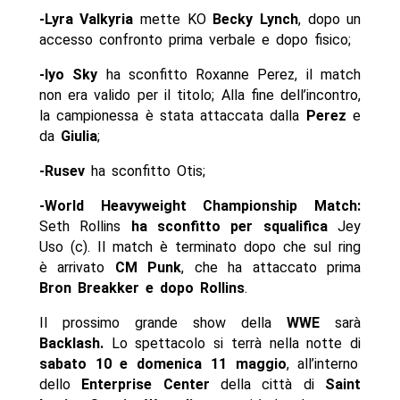
-Lyra Valkyria
mette KO
Becky Lynch
, dopo un
accesso confronto prima verbale e dopo fisico;
-Iyo Sky
ha sconfitto Roxanne Perez, il match
non era valido per il titolo; Alla fine dell’incontro,
la campionessa è stata attaccata dalla
Perez
e
da
Giulia
;
-Rusev
ha sconfitto Otis;
-World Heavyweight Championship Match:
Seth Rollins
ha sconfitto per squalifica
Jey
Uso (c). Il match è terminato dopo che sul ring
è arrivato
CM Punk
, che ha attaccato prima
Bron Breakker e dopo Rollins
.
Il prossimo grande show della
WWE
sarà
Backlash.
Lo spettacolo si terrà nella notte di
sabato 10 e domenica 11 maggio
, all’interno
dello
Enterprise Center
della città di
Saint