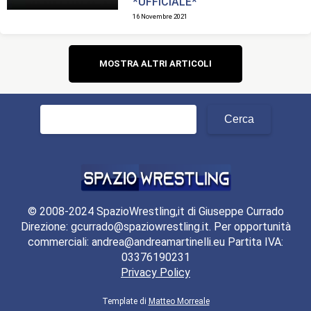
*UFFICIALE*
16 Novembre 2021
Navigazione
MOSTRA ALTRI ARTICOLI
articoli
Ricerca
per:
© 2008-2024 SpazioWrestling,it di Giuseppe Currado
Direzione: gcurrado@spaziowrestling.it. Per opportunità
commerciali: andrea@andreamartinelli.eu Partita IVA:
03376190231
Privacy Policy
Template di
Matteo Morreale