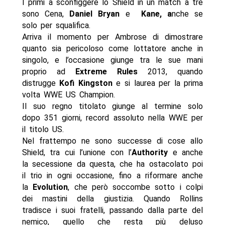
I primi a sconfiggere lo Shield in un match a tre
sono Cena,
Daniel Bryan
e
Kane, a
nche se
solo per squalifica.
Arriva il momento per Ambrose di dimostrare
quanto sia pericoloso come lottatore anche in
singolo, e l’occasione giunge tra le sue mani
proprio ad
Extreme Rules
2013, quando
distrugge
Kofi Kingston
e si laurea per la prima
volta WWE US Champion.
Il suo regno titolato giunge al termine solo
dopo 351 giorni, record assoluto nella WWE per
il titolo US.
Nel frattempo ne sono successe di cose allo
Shield, tra cui l’unione con l’
Authority
e anche
la secessione da questa, che ha ostacolato poi
il trio in ogni occasione, fino a riformare anche
la
Evolution
, che però soccombe sotto i colpi
dei mastini della giustizia. Quando Rollins
tradisce i suoi fratelli, passando dalla parte del
nemico, quello che resta più deluso