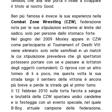
tensioni, che alla fine porta il rivale a strappare
il titolo al nostro Good.
Ben più famosa è invece la sua esperienza nella
Combat Zone Wrestling
(
CZW
), federazione
nota per le sue stipulazioni estreme al limite del
sadico, solo per persone dallo stomaco forte.
Nel giugno del 2009 Moxley appare in CZW
come partecipante al Tournament of Death VIII:
viene eliminato solo nelle semifinali in un match
la cui stipulazione prevedeva che gli spettatori
potessero portare con se e passare ai lottatori
degli oggetti contundenti. Ci riprova con un altro
torneo di li a poco, ma questa volta la sua
strada lungo il sentiero della vittoria è ancora
più breve e perde la strada già al primo turno.
Il 12 febbraio 2010 sulla torta farcita a sangue
e brutalità della CZW spuntano undici candeline
e si festeggia con un evento speciale, nel quale
B-Boy, attuale campione della federazione,