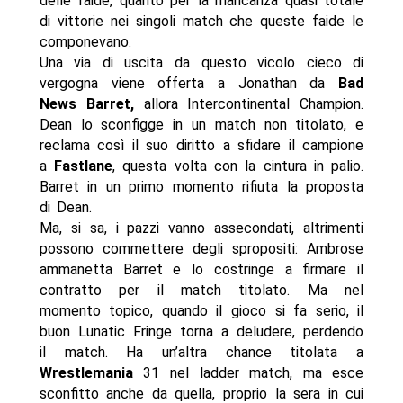
delle faide, quanto per la mancanza quasi totale
di vittorie nei singoli match che queste faide le
componevano.
Una via di uscita da questo vicolo cieco di
vergogna viene offerta a Jonathan da
Bad
News Barret,
allora Intercontinental Champion.
Dean lo sconfigge in un match non titolato, e
reclama così il suo diritto a sfidare il campione
a
Fastlane
, questa volta con la cintura in palio.
Barret in un primo momento rifiuta la proposta
di Dean.
Ma, si sa, i pazzi vanno assecondati, altrimenti
possono commettere degli spropositi: Ambrose
ammanetta Barret e lo costringe a firmare il
contratto per il match titolato. Ma nel
momento topico, quando il gioco si fa serio, il
buon Lunatic Fringe torna a deludere, perdendo
il match. Ha un’altra chance titolata a
Wrestlemania
31 nel ladder match, ma esce
sconfitto anche da quella, proprio la sera in cui