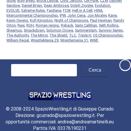
Show
,
Bray Wyatt
,
Brock Lesnar
,
Chris Jericho
,
CM Punk
,
CZW
,
Damien
Sandow
,
Daniel Bryan
,
Dean Ambrose
,
Dolph Ziggler
,
Evolution
,
EVOLVE
,
Extreme Rules
,
Fastlane
,
FCW
,
Hell in A Cell
,
HWA
,
Intercontinental Championship
,
IPW
,
John Cena
,
Jon Moxley
,
Kane
,
Kevin Owens
,
Kofi Kingston
,
Night of Champions
,
Paul Heyman
,
Randy
Orton
,
Raw
,
ROH
,
Roman reigns
,
Ryback
,
Sami Callihan
,
Seth Rollins
,
Sheamus
,
Smackdown
,
Solomon Crowe
,
Summerslam
,
Survivor Series
,
The Authority
,
The Mirror
,
The Shield
,
TLC
,
Triple H
,
US Championship
,
William Regal
,
WrestleMania 29
,
Wrestlemania 31
,
WWE
Ricerca
per:
© 2008-2024 SpazioWrestling,it di Giuseppe Currado
Direzione: gcurrado@spaziowrestling.it. Per
opportunità commerciali: andrea@andreamartinelli.eu
Partita IVA: 03376190231