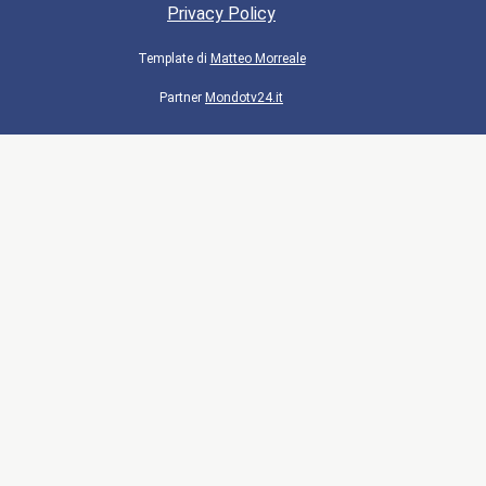
Privacy Policy
Template di
Matteo Morreale
Partner
Mondotv24.it