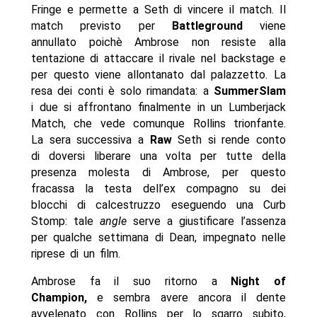
Fringe e permette a Seth di vincere il match. Il
match previsto per
Battleground
viene
annullato poichè Ambrose non resiste alla
tentazione di attaccare il rivale nel backstage e
per questo viene allontanato dal palazzetto. La
resa dei conti è solo rimandata: a
SummerSlam
i due si affrontano finalmente in un Lumberjack
Match, che vede comunque Rollins trionfante.
La sera successiva a
Raw
Seth si rende conto
di doversi liberare una volta per tutte della
presenza molesta di Ambrose, per questo
fracassa la testa dell’ex compagno su dei
blocchi di calcestruzzo eseguendo una Curb
Stomp: tale
angle
serve a giustificare l’assenza
per qualche settimana di Dean, impegnato nelle
riprese di un film.
Ambrose fa il suo ritorno a
Night of
Champion,
e sembra avere ancora il dente
avvelenato con Rollins per lo sgarro subito,