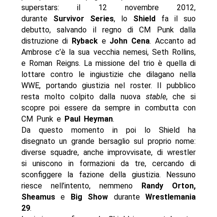
superstars: il 12 novembre 2012,
durante
Survivor Series
, lo
Shield
fa il suo
debutto, salvando il regno di CM Punk dalla
distruzione di
Ryback
e
John Cena
. Accanto ad
Ambrose c’è la sua vecchia nemesi, Seth Rollins,
e Roman Reigns. La missione del trio è quella di
lottare contro le ingiustizie che dilagano nella
WWE, portando giustizia nel roster. Il pubblico
resta molto colpito dalla nuova
stable
, che si
scopre poi essere da sempre in combutta con
CM Punk e
Paul Heyman
.
Da questo momento in poi lo Shield ha
disegnato un grande bersaglio sul proprio nome:
diverse squadre, anche improvvisate, di wrestler
si uniscono in formazioni da tre, cercando di
sconfiggere la fazione della giustizia. Nessuno
riesce nell’intento, nemmeno
Randy Orton,
Sheamus
e
Big Show
durante
Wrestlemania
29
.