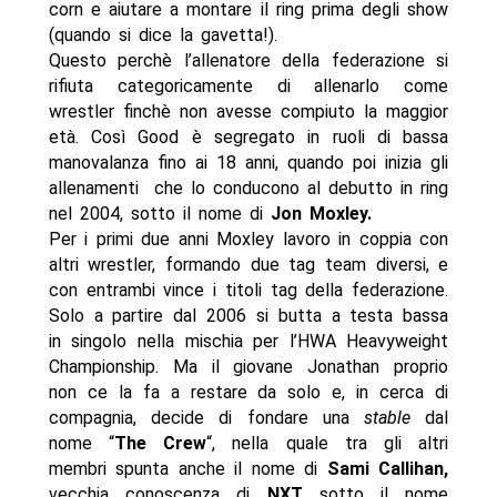
corn e aiutare a montare il ring prima degli show
(quando si dice la gavetta!).
Questo perchè l’allenatore della federazione si
rifiuta categoricamente di allenarlo come
wrestler finchè non avesse compiuto la maggior
età. Così Good è segregato in ruoli di bassa
manovalanza fino ai 18 anni, quando poi inizia gli
allenamenti che lo conducono al debutto in ring
nel 2004, sotto il nome di
Jon Moxley.
Per i primi due anni Moxley lavoro in coppia con
altri wrestler, formando due tag team diversi, e
con entrambi vince i titoli tag della federazione.
Solo a partire dal 2006 si butta a testa bassa
in singolo nella mischia per l’HWA Heavyweight
Championship. Ma il giovane Jonathan proprio
non ce la fa a restare da solo e, in cerca di
compagnia, decide di fondare una
stable
dal
nome “
The Crew
“, nella quale tra gli altri
membri spunta anche il nome di
Sami Callihan,
vecchia conoscenza di
NXT
sotto il nome