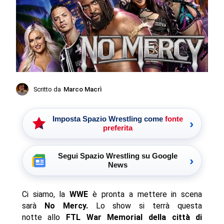
Scritto da
Marco Macrì
Imposta Spazio Wrestling come
fonte
›
preferita
Segui Spazio Wrestling su Google
›
News
Ci siamo, la
WWE
è pronta a mettere in scena
sarà
No Mercy.
Lo show si terrà questa
notte allo
FTL War Memorial della città di