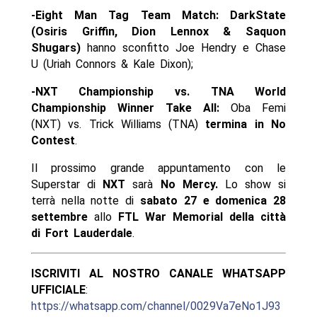
-Eight Man Tag Team Match: DarkState
(Osiris Griffin, Dion Lennox & Saquon
Shugars)
hanno sconfitto Joe Hendry e Chase
U (Uriah Connors & Kale Dixon);
-NXT Championship vs. TNA World
Championship Winner Take All:
Oba Femi
(NXT) vs. Trick Williams (TNA)
termina in No
Contest
.
Il prossimo grande appuntamento con le
Superstar di
NXT
sarà
No Mercy.
Lo show si
terrà nella notte di
sabato 27 e domenica 28
settembre
allo
FTL War Memorial della città
di Fort Lauderdale
.
ISCRIVITI AL NOSTRO CANALE WHATSAPP
UFFICIALE
:
https://whatsapp.com/channel/0029Va7eNo1J93