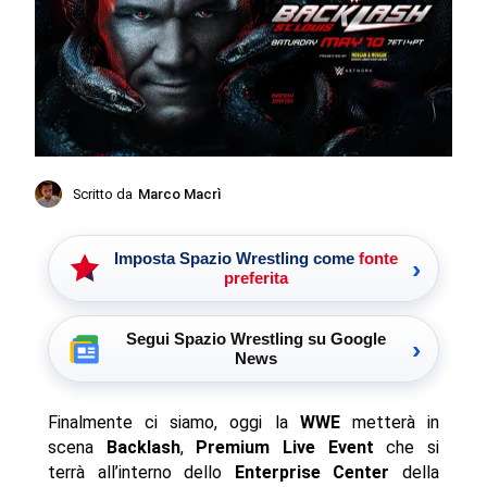
Scritto da
Marco Macrì
Imposta Spazio Wrestling come
fonte
›
preferita
Segui Spazio Wrestling su Google
›
News
Finalmente ci siamo, oggi la
WWE
metterà in
scena
Backlash
,
Premium Live Event
che si
terrà all’interno dello
Enterprise Center
della