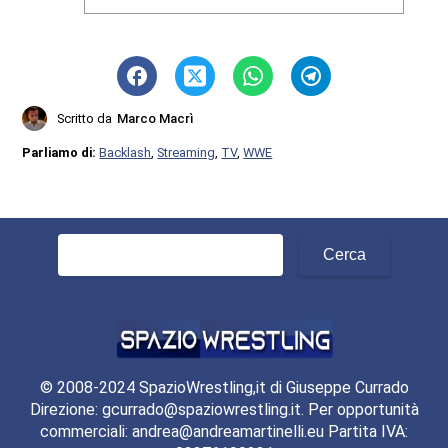
Scritto da
Marco Macrì
Parliamo di:
Backlash
,
Streaming
,
TV
,
WWE
Ricerca
per:
© 2008-2024 SpazioWrestling,it di Giuseppe Currado
Direzione: gcurrado@spaziowrestling.it. Per opportunità
commerciali: andrea@andreamartinelli.eu Partita IVA: