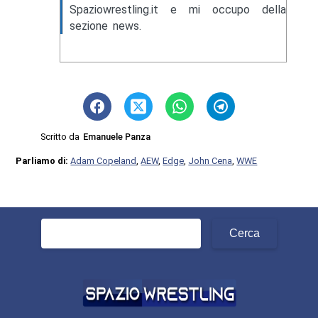
Spaziowrestling.it e mi occupo della
sezione news.
Scritto da
Emanuele Panza
Parliamo di:
Adam Copeland
,
AEW
,
Edge
,
John Cena
,
WWE
Ricerca
per: