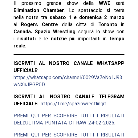
Il prossimo grande show della
WWE
sarà
Elimination Chamber
. Lo spettacolo si terrà
nella notte tra
sabato 1 e domenica 2 marzo
al
Rogers Centre
della città di
Toronto
in
Canada. Spazio Wrestling
seguirà lo show con
i
risultati
e le
notizie
più importanti in
tempo
reale
.
ISCRIVITI AL NOSTRO CANALE WHATSAPP
UFFICIALE
:
https://whatsapp.com/channel/0029Va7eNo1J93
wNXnJPGP0D
ISCRIVITI AL NOSTRO CANALE TELEGRAM
UFFICIALE:
https://t.me/spaziowrestlingit
PREMI QUI PER SCOPRIRE TUTTI I RISULTATI
DELL’ULTIMA PUNTATA DI RAW 24-02-2025.
PREMI QUI PER SCOPRIRE TUTTI I RISULTATI