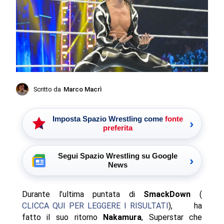
Scritto da
Marco Macrì
Imposta Spazio Wrestling come
fonte
›
preferita
Segui Spazio Wrestling su Google
›
News
Durante l’ultima puntata di
SmackDown
(
CLICCA QUI PER LEGGERE I RISULTATI
), ha
fatto il suo ritorno
Nakamura
, Superstar che