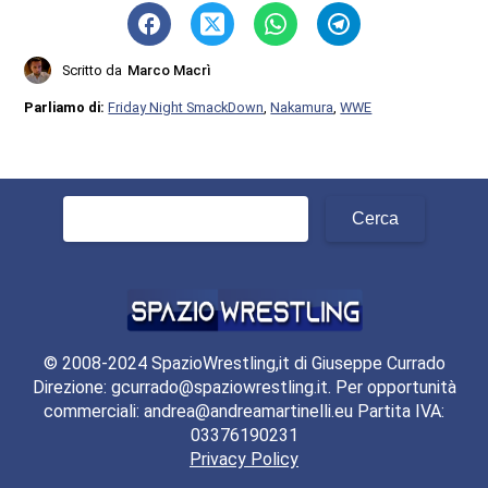
Scritto da
Marco Macrì
Parliamo di:
Friday Night SmackDown
,
Nakamura
,
WWE
Ricerca
per:
© 2008-2024 SpazioWrestling,it di Giuseppe Currado
Direzione: gcurrado@spaziowrestling.it. Per opportunità
commerciali: andrea@andreamartinelli.eu Partita IVA:
03376190231
Privacy Policy