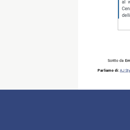
al 
Cen
del
Scritto da
Em
Parliamo di:
AJ St