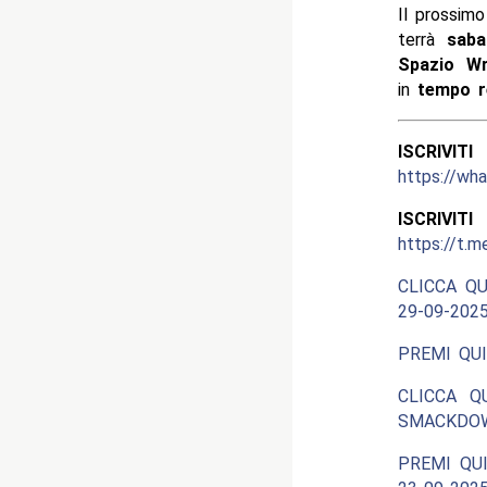
Il prossim
terrà
saba
Spazio Wr
in
tempo r
ISCRIV
https://w
ISCRIV
https://t.m
CLICCA QU
29-09-2025
PREMI QUI
CLICCA Q
SMACKDOW
PREMI QUI