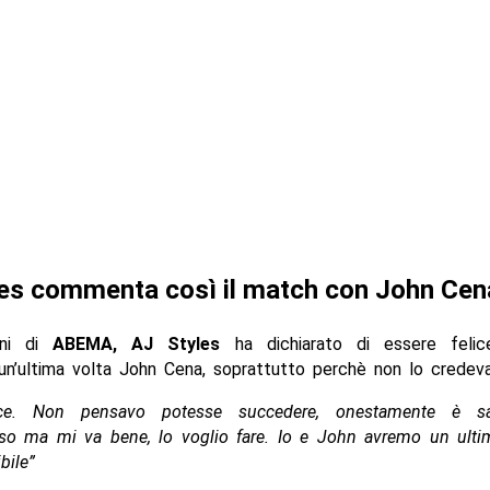
es commenta così il match con John Cen
oni di
ABEMA, AJ Styles
ha dichiarato di essere felic
un’ultima volta John Cena, soprattutto perchè non lo credeva
ce. Non pensavo potesse succedere, onestamente è sal
viso ma mi va bene, lo voglio fare. Io e John avremo un ult
bile”