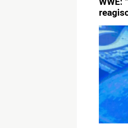
WWE: “
reagis