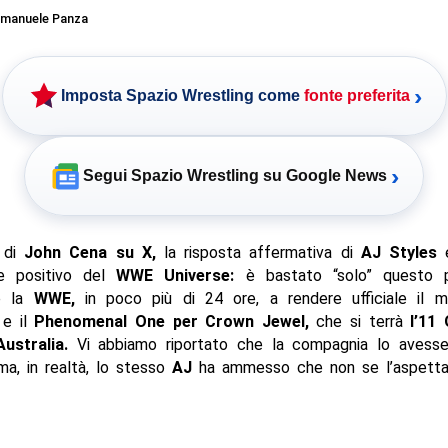
manuele Panza
›
Imposta Spazio Wrestling come
fonte preferita
›
Segui Spazio Wrestling su Google News
 di
John Cena su X,
la risposta affermativa di
AJ Styles
e
e positivo del
WWE Universe:
è bastato “solo” questo p
 la
WWE,
in poco più di 24 ore, a rendere ufficiale il m
 e il
Phenomenal One per Crown Jewel,
che si terrà
l’11
Australia.
Vi abbiamo riportato che la compagnia lo avesse 
a, in realtà, lo stesso
AJ
ha ammesso che non se l’aspetta