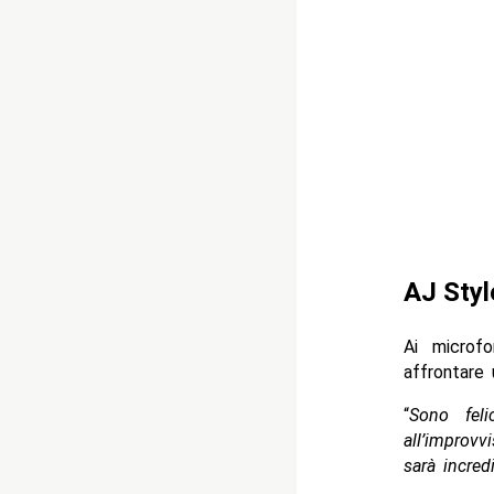
AJ Styl
Ai microf
affrontare 
“
Sono feli
all’improv
sarà incredi