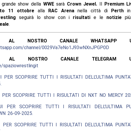
o grande show della
WWE
sarà
Crown Jewel.
Il
Premium Li
to 11 ottobre
alla
RAC Arena
nella città di
Perth
i
estling
seguirà lo show con i
risultati
e le
notizie
più
eale
.
ITI AL NOSTRO CANALE WHATSAPP UFF
hatsapp.com/channel/0029Va7eNo1J93wNXnJPGP0D
ITI AL NOSTRO CANALE TELEGRAM UFFI
e/spaziowrestlingit
I PER SCOPRIRE TUTTI I RISULTATI DELL’ULTIMA PUNT
.
 PER SCOPRIRE TUTTI I RISULTATI DI NXT NO MERCY 20
UI PER SCOPRIRE TUTTI I RISULTATI DELL’ULTIMA P
N 26-09-2025.
 PER SCOPRIRE TUTTI I RISULTATI DELL’ULTIMA PUNT