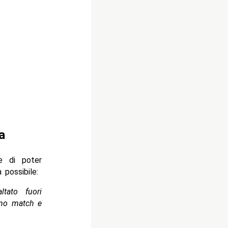
a
e di poter
 possibile:
tato fuori
imo match e