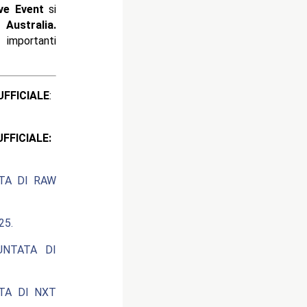
ve Event
si
n
Australia.
 importanti
ICIALE
:
CIALE:
ATA DI RAW
25.
UNTATA DI
ATA DI NXT