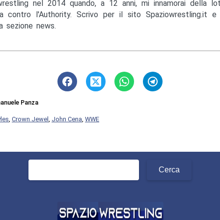
wrestling nel 2014 quando, a 12 anni, mi innamorai della lo
a contro l'Authority. Scrivo per il sito Spaziowrestling.it 
la sezione news.
anuele Panza
yles
,
Crown Jewel
,
John Cena
,
WWE
Ricerca
per: