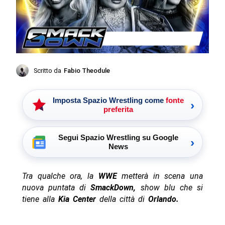
Scritto da
Fabio Theodule
Imposta Spazio Wrestling come
fonte
›
preferita
Segui Spazio Wrestling su Google
›
News
Tra qualche ora, la
WWE
metterà in scena una
nuova puntata di
SmackDown,
show blu che si
tiene alla
Kia Center
della città di
Orlando.