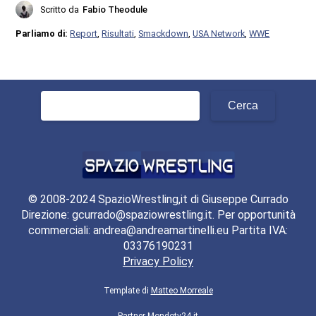
Scritto da
Fabio Theodule
Parliamo di:
Report
,
Risultati
,
Smackdown
,
USA Network
,
WWE
Ricerca
per:
© 2008-2024 SpazioWrestling,it di Giuseppe Currado
Direzione: gcurrado@spaziowrestling.it. Per opportunità
commerciali: andrea@andreamartinelli.eu Partita IVA:
03376190231
Privacy Policy
Template di
Matteo Morreale