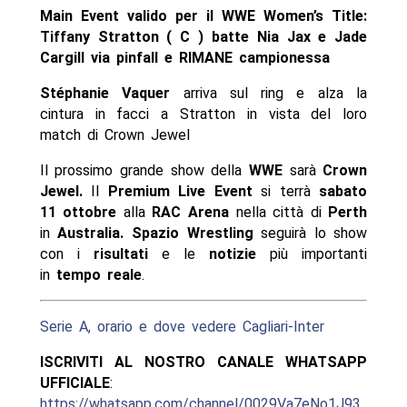
Main Event valido per il WWE Women’s Title:
Tiffany Stratton ( C ) batte Nia Jax e Jade
Cargill via pinfall e RIMANE campionessa
Stéphanie Vaquer
arriva sul ring e alza la
cintura in facci a Stratton in vista del loro
match di Crown Jewel
Il prossimo grande show della
WWE
sarà
Crown
Jewel.
Il
Premium Live Event
si terrà
sabato
11 ottobre
alla
RAC Arena
nella città di
Perth
in
Australia. Spazio Wrestling
seguirà lo show
con i
risultati
e le
notizie
più importanti
in
tempo reale
.
Serie A, orario e dove vedere Cagliari-Inter
ISCRIVITI AL NOSTRO CANALE WHATSAPP
UFFICIALE
:
https://whatsapp.com/channel/0029Va7eNo1J93