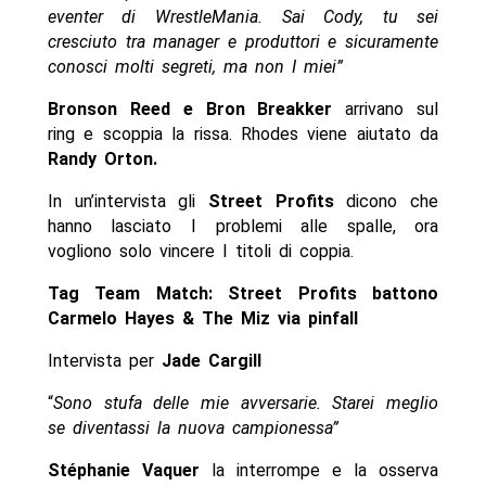
eventer di WrestleMania. Sai Cody, tu sei
cresciuto tra manager e produttori e sicuramente
conosci molti segreti, ma non I miei”
Bronson Reed e Bron Breakker
arrivano sul
ring e scoppia la rissa. Rhodes viene aiutato da
Randy Orton.
In un’intervista gli
Street Profits
dicono che
hanno lasciato I problemi alle spalle, ora
vogliono solo vincere I titoli di coppia.
Tag Team Match: Street Profits battono
Carmelo Hayes & The Miz via pinfall
Intervista per
Jade Cargill
“
Sono stufa delle mie avversarie. Starei meglio
se diventassi la nuova campionessa”
Stéphanie Vaquer
la interrompe e la osserva