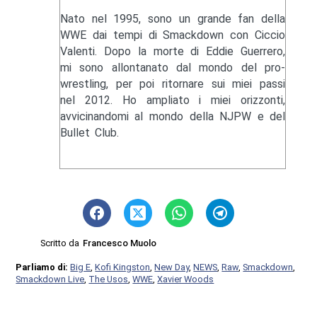
Nato nel 1995, sono un grande fan della
WWE dai tempi di Smackdown con Ciccio
Valenti. Dopo la morte di Eddie Guerrero,
mi sono allontanato dal mondo del pro-
wrestling, per poi ritornare sui miei passi
nel 2012. Ho ampliato i miei orizzonti,
avvicinandomi al mondo della NJPW e del
Bullet Club.
Scritto da
Francesco Muolo
Parliamo di:
Big E
,
Kofi Kingston
,
New Day
,
NEWS
,
Raw
,
Smackdown
,
Smackdown Live
,
The Usos
,
WWE
,
Xavier Woods