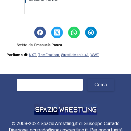
Scritto da
Emanuele Panza
Parliamo di:
NXT
,
The Fraxiom
,
WrestleMania 41
,
WWE
Ricerca
per:
© 2008-2024 SpazioWrestling,it di Giuseppe Currado
Direzione: gcurrado@spaziowrestling.it. Per opportunità