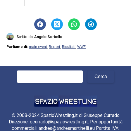
Scritto da
Angelo Sorbello
Parliamo di:
main event
,
Report
,
Risultati
,
WWE
Ricerca
per:
© 2008-2024 SpazioWrestling,it di Giuseppe Currado
Direzione: gcurrado@spaziowrestling.it. Per opportunità
commerciali: andrea@andreamartinelli.eu Partita IVA: