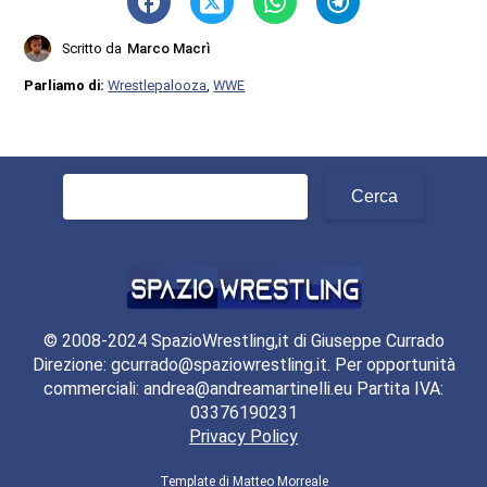
Scritto da
Marco Macrì
Parliamo di:
Wrestlepalooza
,
WWE
Ricerca
per:
© 2008-2024 SpazioWrestling,it di Giuseppe Currado
Direzione: gcurrado@spaziowrestling.it. Per opportunità
commerciali: andrea@andreamartinelli.eu Partita IVA:
03376190231
Privacy Policy
Template di
Matteo Morreale