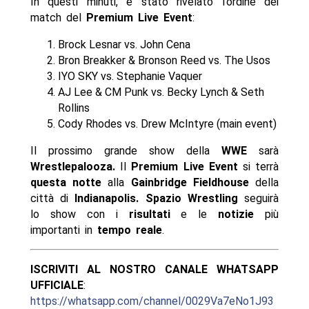
In questi minuti, è stato rivelato l’ordine dei
match del
Premium Live Event
:
Brock Lesnar vs. John Cena
Bron Breakker & Bronson Reed vs. The Usos
IYO SKY vs. Stephanie Vaquer
AJ Lee & CM Punk vs. Becky Lynch & Seth
Rollins
Cody Rhodes vs. Drew McIntyre (main event)
Il prossimo grande show della
WWE
sarà
Wrestlepalooza.
Il
Premium Live Event
si terrà
questa notte
alla
Gainbridge Fieldhouse
della
città di
Indianapolis. Spazio Wrestling
seguirà
lo show con i
risultati
e le
notizie
più
importanti in
tempo reale
.
ISCRIVITI AL NOSTRO CANALE WHATSAPP
UFFICIALE
:
https://whatsapp.com/channel/0029Va7eNo1J93