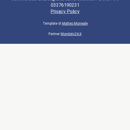
03376190231
Privacy Policy
Template di
Matteo Morreale
Partner
Mondotv24.it