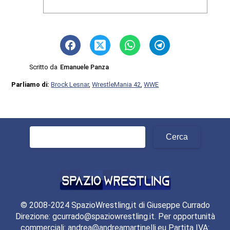
Scritto da
Emanuele Panza
Parliamo di:
Brock Lesnar
,
WrestleMania 42
,
WWE
Ricerca
per:
© 2008-2024 SpazioWrestling,it di Giuseppe Currado
Direzione: gcurrado@spaziowrestling.it. Per opportunità
commerciali: andrea@andreamartinelli.eu Partita IVA: