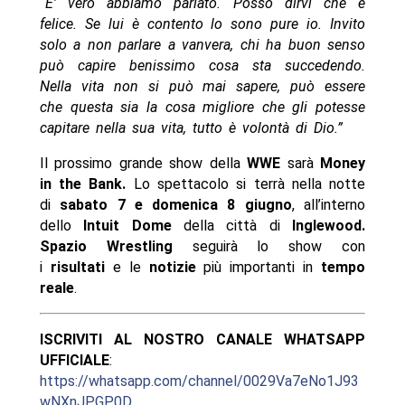
“E’ vero abbiamo parlato. Posso dirvi che è
felice. Se lui è contento lo sono pure io. Invito
solo a non parlare a vanvera, chi ha buon senso
può capire benissimo cosa sta succedendo.
Nella vita non si può mai sapere, può essere
che questa sia la cosa migliore che gli potesse
capitare nella sua vita, tutto è volontà di Dio.”
Il prossimo grande show della
WWE
sarà
Money
in the Bank.
Lo spettacolo si terrà nella notte
di
sabato 7 e domenica 8 giugno
, all’interno
dello
Intuit Dome
della città di
Inglewood
.
Spazio Wrestling
seguirà lo show con
i
risultati
e le
notizie
più importanti in
tempo
reale
.
ISCRIVITI AL NOSTRO CANALE WHATSAPP
UFFICIALE
:
https://whatsapp.com/channel/0029Va7eNo1J93
wNXnJPGP0D