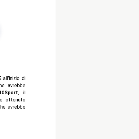
E
all’inizio di
che avrebbe
10Sport
, il
te ottenuto
 che avrebbe