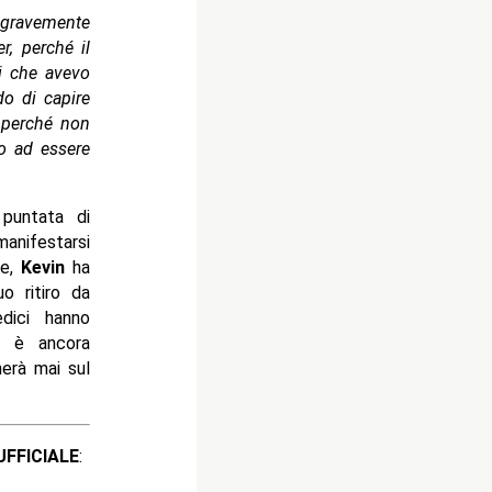
 gravemente
, perché il
i che avevo
do di capire
 perché non
o ad essere
puntata di
anifestarsi
ne,
Kevin
ha
o ritiro da
dici hanno
 è ancora
erà mai sul
ICIALE
: