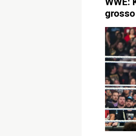
WWE: K
grosso