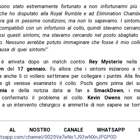
, sono stato estremamente fortunato a non infortunarmi più
che ho disputato alla Royal Rumble e ad Elimination Chamber
era già in pessime condizioni, ma non lo sapevamo. I sintom
ompatibili con un infortunio al collo, quindi stavamo cercan
ssi questi sintomi, ma stavamo cercando nel posto sbagliato
o. Nessuno avrebbe potuto immaginare che fosse il mio coll
ausa di quei sintomi”.
 è arrivata dopo un match contro
Rey Mysterio
nella 
wn
del
17 gennaio.
Fu allora che i sintomi iniziarono a m
 anche lì ci vollero settimane per collegare i puntini. Alla fi
e gli venisse esaminato il collo. Pochi giorni prima del su
nia
e della notizia data ai fan a
SmackDown
, i me
e confermato il problema al collo.
Kevin Owens
non si
 a un intervento chirurgico e ammette di non sapere se torn
ITI AL NOSTRO CANALE WHATSAPP UFF
hatsapp.com/channel/0029Va7eNo1J93wNXnJPGP0D