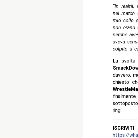
“In realtà
nei match 
mio collo 
non erano c
perché ave
aveva sens
colpito a c
La svolta
SmackDo
davvero, ma
chiesto ch
WrestleMa
finalment
sottoposto
ring.
ISCRIV
https://w