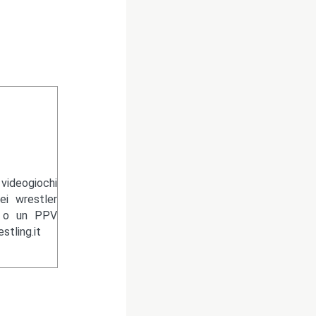
videogiochi
ei wrestler
n o un PPV
tling.it