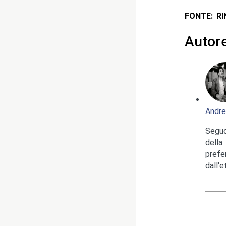
FONTE: R
Autor
Andre
Seguo
della
pref
dall'