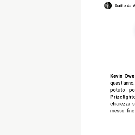
Scritto da
A
Kevin Owe
quest’anno
potuto por
Prizefight
chiarezza s
messo fine 