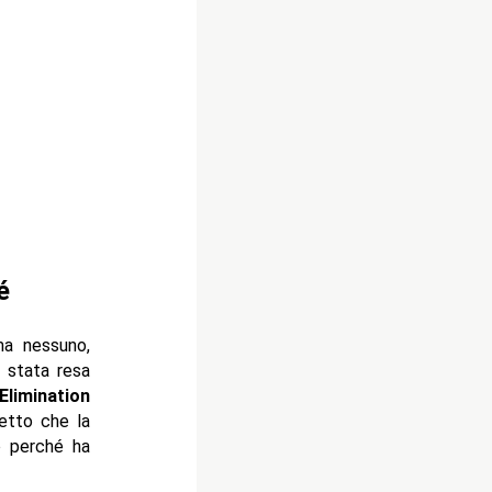
é
ma nessuno,
è stata resa
Elimination
etto che la
o perché ha