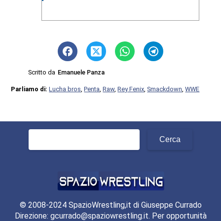
Scritto da
Emanuele Panza
Parliamo di:
Lucha bros
,
Penta
,
Raw
,
Rey Fenix
,
Smackdown
,
WWE
Ricerca
per:
© 2008-2024 SpazioWrestling,it di Giuseppe Currado
Direzione: gcurrado@spaziowrestling.it. Per opportunità